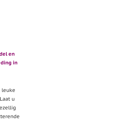
del en
ding in
 leuke
 Laat u
ezellig
tterende