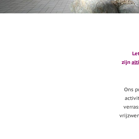
Le
zijn
alt
Ons p
activi
verras
vrijzwe