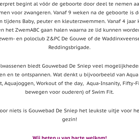
erpret begint al vóór de geboorte door deel te nemen a
en voor zwangeren. Vanaf 9 weken na de geboorte is d
 tijdens Baby, peuter en kleuterzwemmen. Vanaf 4 jaar
en het ZwemABC gaan halen waarna ze lid kunnen worden
zwem- en poloclub Z&PC De Gouwe of de Waddinxveens
Reddingsbrigade.
olwassenen biedt Gouwebad De Sniep veel mogelijkhede
en en te ontspannen. Wat denkt u bijvoorbeeld van Aqu
, Aquajoggen, Workout of the day, Aqua-Insanity, Fifty-F
bewegen voor ouderen) of Swim Fit.
oor niets is Gouwebad De Sniep het leukste uitje voor he
gezin!
Wij heten u van harte welkom!