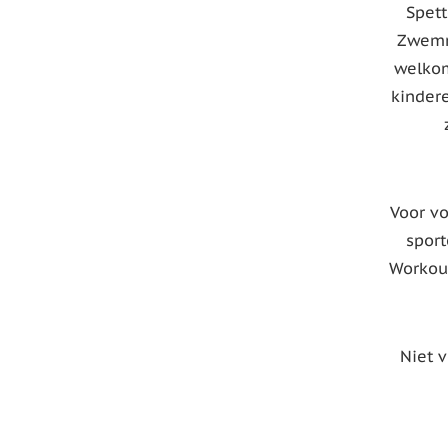
Spett
Zwemm
welkom
kinder
Voor v
sport
Workout
Niet v