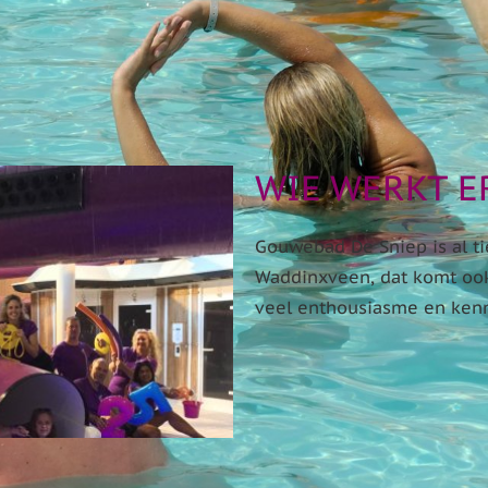
WIE WERKT ER
Gouwebad De Sniep is al ti
Waddinxveen, dat komt ook
veel enthousiasme en kenni