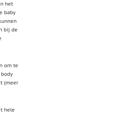
an het
e baby
 kunnen
 bij de
e
n om te
a body
it (meer
t hele