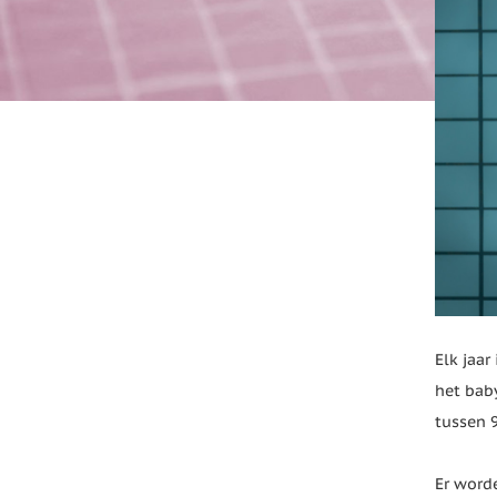
Elk jaar
het bab
tussen 
Er worde