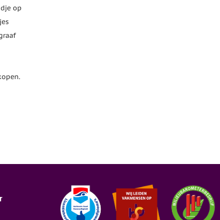
ndje op
jes
graaf
kopen.
r