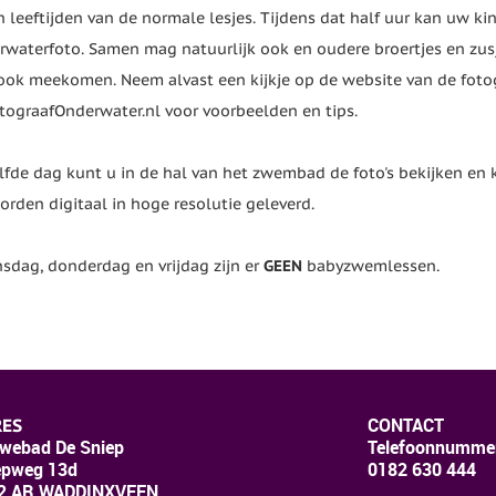
n leeftijden van de normale lesjes. Tijdens dat half uur kan uw ki
rwaterfoto. Samen mag natuurlijk ook en oudere broertjes en zus
ok meekomen. Neem alvast een kijkje op de website van de foto
ograafOnderwater.nl voor voorbeelden en tips.
lfde dag kunt u in de hal van het zwembad de foto's bekijken en 
orden digitaal in hoge resolutie geleverd.
sdag, donderdag en vrijdag zijn er
GEEN
babyzwemlessen.
CONTACT
ES
webad De Sniep
Te
lefoonnumme
epweg 13d
0182 630 444
2 AR WADDINXVEEN