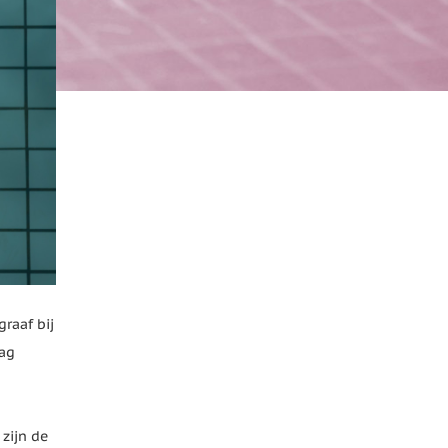
raaf bij
dag
 zijn de