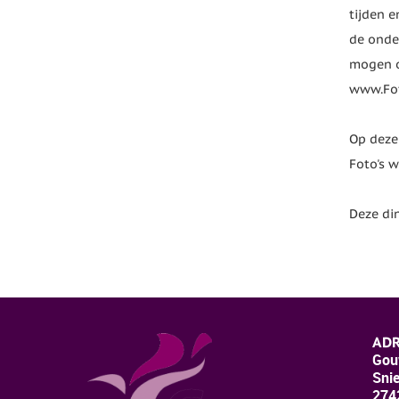
tijden e
de onde
mogen o
www.Fot
Op deze
Foto's w
Deze din
ADR
Gou
Sni
274