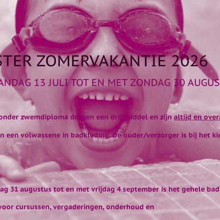
TER ZOMERVAKANTIE 2026
NDAG 13 JULI TOT EN MET ZONDAG 30 AUGU
onder zwemdiploma dragen een drijfmiddel en zijn
altijd en ove
an een
volwassene in badkleding. De ouder/verzorger is bij het k
g 31 augustus tot en met vrijdag 4 september is het gehele bad
oor cursussen, vergaderingen, onderhoud en