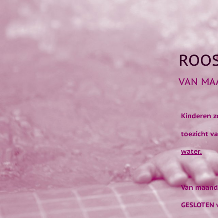
ROOS
VAN MAA
Kinderen z
toezicht v
water.
Van maanda
GESLOTEN v