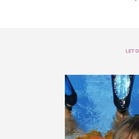
LET O