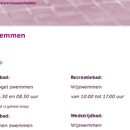
akwerkzaamheden
wemmen
:
bad:
Recreatiebad:
ogel zwemmen
Vrijzwemmen
.30 en 08.30 uur
van 10.00 tot 17.00 uur
d is geheel diep)
Wedstrijdbad:
bad:
Vrijzwemmen
anen zwemmen