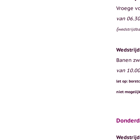
Vroege v
van 06.30
(
wedstrijdba
Wedstrijd
Banen zw
van 10.00
let op: bor
niet mogelij
Donderd
Wedstrijd