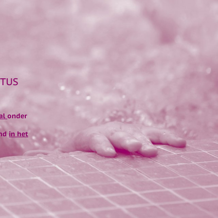
STUS
ral
onder
ind
in het