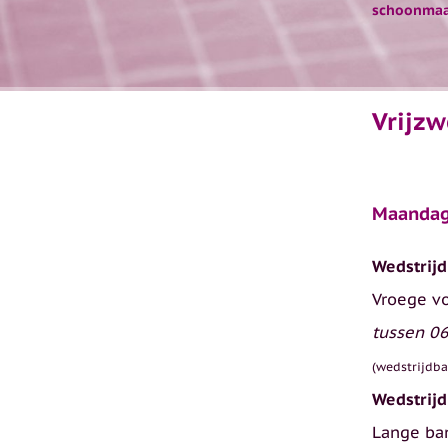
schoonma
Vrijz
Maandag
Wedstrijd
Vroege v
tussen 06
(wedstrijdba
Wedstrijd
Lange b